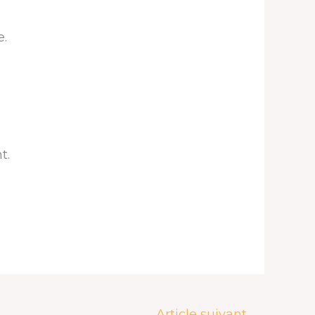
e.
t.
Article suivant
→