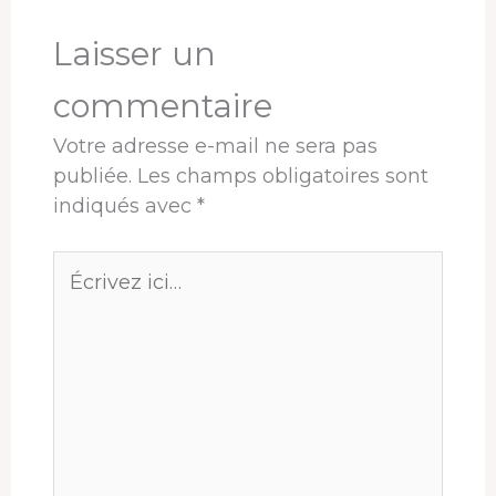
k
n
s
p
r
t
Laisser un
commentaire
Votre adresse e-mail ne sera pas
publiée.
Les champs obligatoires sont
indiqués avec
*
Écrivez
ici…