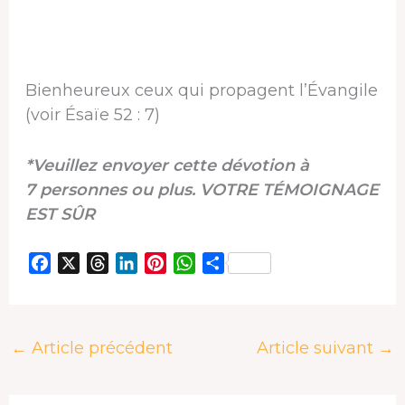
Bienheureux ceux qui propagent l’Évangile
(voir Ésaïe 52 : 7)
*Veuillez envoyer cette dévotion à
7 personnes ou plus. VOTRE TÉMOIGNAGE
EST SÛR
F
X
T
L
P
W
P
a
h
i
i
h
a
c
r
n
n
a
r
e
e
k
t
t
t
←
Article précédent
Article suivant
→
b
a
e
e
s
a
o
d
d
r
A
g
o
s
I
e
p
e