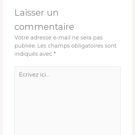
k
n
s
p
r
t
Laisser un
commentaire
Votre adresse e-mail ne sera pas
publiée.
Les champs obligatoires sont
indiqués avec
*
Écrivez
ici…