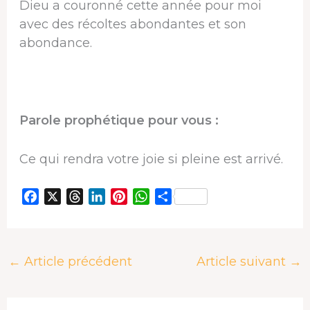
Dieu a couronné cette année pour moi
avec des récoltes abondantes et son
abondance.
Parole prophétique pour vous :
Ce qui rendra votre joie si pleine est arrivé.
F
X
T
L
P
W
P
a
h
i
i
h
a
c
r
n
n
a
r
e
e
k
t
t
t
←
Article précédent
Article suivant
→
b
a
e
e
s
a
o
d
d
r
A
g
o
s
I
e
p
e