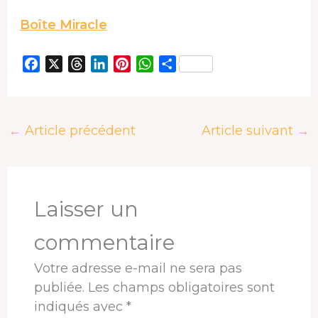
Boîte Miracle
F
X
T
L
P
W
P
a
h
i
i
h
a
c
r
n
n
a
r
e
e
k
t
t
t
←
Article précédent
Article suivant
→
b
a
e
e
s
a
o
d
d
r
A
g
o
s
I
e
p
e
k
n
s
p
r
t
Laisser un
commentaire
Votre adresse e-mail ne sera pas
publiée.
Les champs obligatoires sont
indiqués avec
*