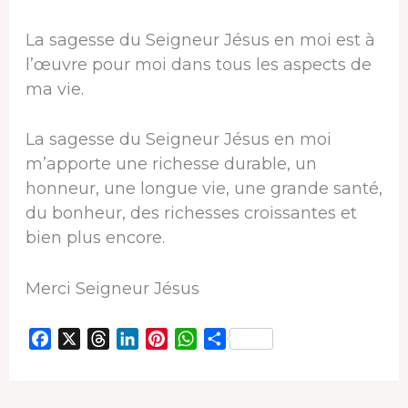
La sagesse du Seigneur Jésus en moi est à
l’œuvre pour moi dans tous les aspects de
ma vie.
La sagesse du Seigneur Jésus en moi
m’apporte une richesse durable, un
honneur, une longue vie, une grande santé,
du bonheur, des richesses croissantes et
bien plus encore.
Merci Seigneur Jésus
F
X
T
L
P
W
P
a
h
i
i
h
a
c
r
n
n
a
r
e
e
k
t
t
t