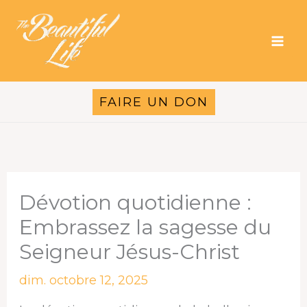
Aller
au
contenu
FAIRE UN DON
Dévotion quotidienne :
Embrassez la sagesse du
Seigneur Jésus-Christ
dim. octobre 12, 2025