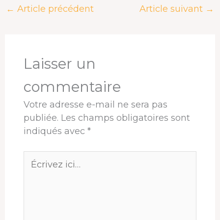
←
Article précédent
Article suivant
→
b
a
e
e
s
a
o
d
d
r
A
g
o
s
I
e
p
e
k
n
s
p
r
t
Laisser un
commentaire
Votre adresse e-mail ne sera pas
publiée.
Les champs obligatoires sont
indiqués avec
*
Écrivez
ici…