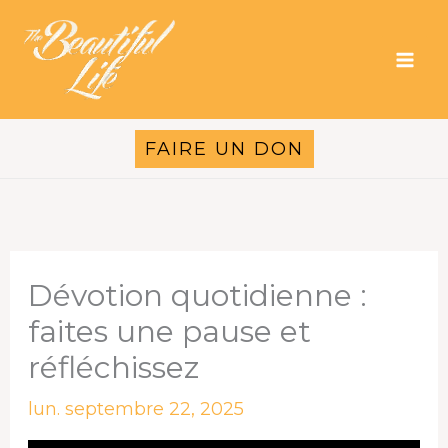
Aller
au
contenu
FAIRE UN DON
Dévotion quotidienne :
faites une pause et
réfléchissez
lun. septembre 22, 2025