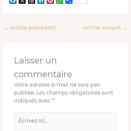
F
X
T
L
P
W
P
a
h
i
i
h
a
c
r
n
n
a
r
e
e
k
t
t
t
←
Article précédent
Article suivant
→
b
a
e
e
s
a
o
d
d
r
A
g
o
s
I
e
p
e
k
n
s
p
r
t
Laisser un
commentaire
Votre adresse e-mail ne sera pas
publiée.
Les champs obligatoires sont
indiqués avec
*
Écrivez
ici…