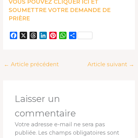
VOUS POUVEZ CLIQUER ICI ET
SOUMETTRE VOTRE DEMANDE DE
PRIÈRE
F
X
T
L
P
W
P
a
h
i
i
h
a
c
r
n
n
a
r
e
e
k
t
t
t
←
Article précédent
Article suivant
→
b
a
e
e
s
a
o
d
d
r
A
g
o
s
I
e
p
e
k
n
s
p
r
t
Laisser un
commentaire
Votre adresse e-mail ne sera pas
publiée.
Les champs obligatoires sont