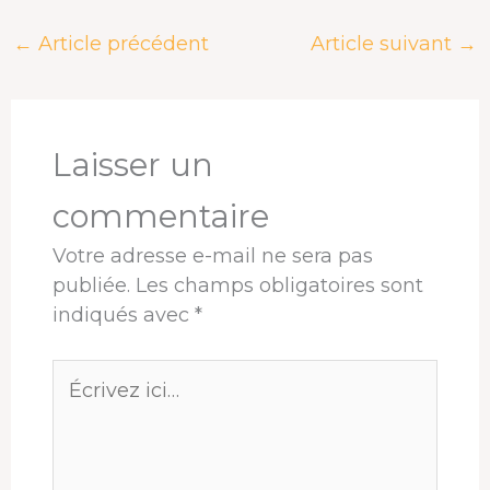
e
e
k
t
t
t
←
Article précédent
Article suivant
→
b
a
e
e
s
a
o
d
d
r
A
g
o
s
I
e
p
e
k
n
s
p
r
t
Laisser un
commentaire
Votre adresse e-mail ne sera pas
publiée.
Les champs obligatoires sont
indiqués avec
*
Écrivez
ici…