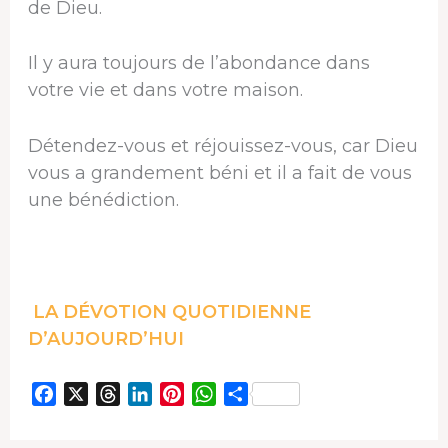
de Dieu.
Il y aura toujours de l’abondance dans
votre vie et dans votre maison.
Détendez-vous et réjouissez-vous, car Dieu
vous a grandement béni et il a fait de vous
une bénédiction.
LA DÉVOTION QUOTIDIENNE
D’AUJOURD’HUI
F
X
T
L
P
W
P
a
h
i
i
h
a
c
r
n
n
a
r