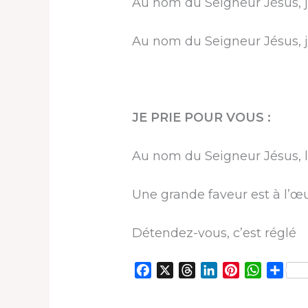
Au nom du Seigneur Jésus, je
Au nom du Seigneur Jésus, je
JE PRIE POUR VOUS :
Au nom du Seigneur Jésus, la
Une grande faveur est à l’œ
Détendez-vous, c’est réglé
F
X
T
L
P
W
P
a
h
i
i
h
a
c
r
n
n
a
r