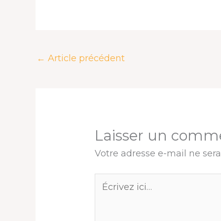
e
e
k
t
t
t
b
a
e
e
s
a
o
d
d
r
A
g
o
s
I
e
p
e
k
n
s
p
r
←
Article précédent
t
Laisser un comm
Votre adresse e-mail ne sera
Écrivez
ici…