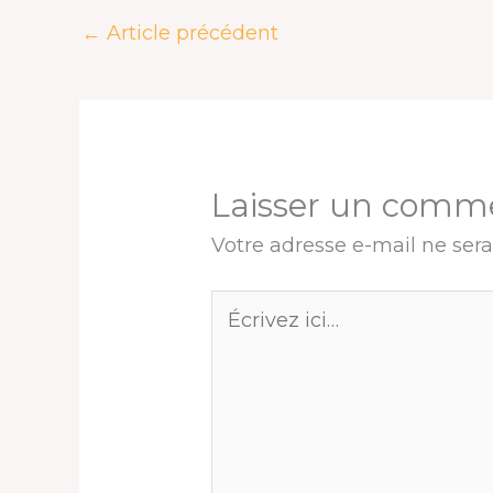
o
s
I
e
p
e
k
n
s
p
r
←
Article précédent
t
Laisser un comm
Votre adresse e-mail ne sera
Écrivez
ici…