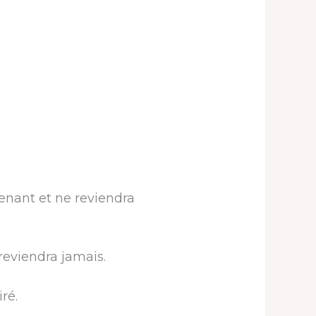
enant et ne reviendra
reviendra jamais.
ré.