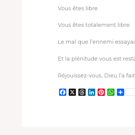
Vous êtes libre.
Vous êtes totalement libre.
Le mal que l’ennemi essayai
Et la plénitude vous est rest
Réjouissez-vous, Dieu l’a fait
F
X
T
L
P
W
P
a
h
i
i
h
a
c
r
n
n
a
r
e
e
k
t
t
t
b
a
e
e
s
a
o
d
d
r
A
g