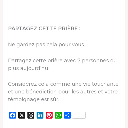
PARTAGEZ CETTE PRIÈRE :
Ne gardez pas cela pour vous.
Partagez cette prière avec 7 personnes ou
plus aujourd’hui.
Considérez cela comme une vie touchante
et une bénédiction pour les autres et votre
témoignage est sûr.
F
X
T
L
P
W
P
a
h
i
i
h
a