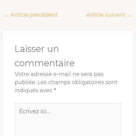
c
r
n
n
a
r
e
e
k
t
t
t
←
Article précédent
Article suivant
→
b
a
e
e
s
a
o
d
d
r
A
g
o
s
I
e
p
e
k
n
s
p
r
t
Laisser un
commentaire
Votre adresse e-mail ne sera pas
publiée.
Les champs obligatoires sont
indiqués avec
*
Écrivez
ici…