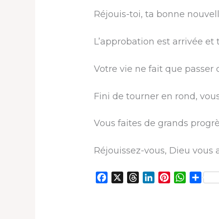
Réjouis-toi, ta bonne nouvell
L’approbation est arrivée et 
Votre vie ne fait que passer d
Fini de tourner en rond, vo
Vous faites de grands progrè
Réjouissez-vous, Dieu vous a
F
X
T
L
P
W
P
a
h
i
i
h
a
c
r
n
n
a
r
e
e
k
t
t
t