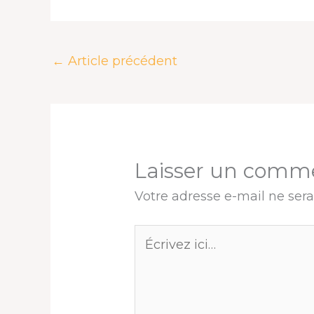
b
a
e
e
s
a
o
d
d
r
A
g
o
s
I
e
p
e
k
n
s
p
r
←
Article précédent
t
Laisser un comm
Votre adresse e-mail ne sera
Écrivez
ici…