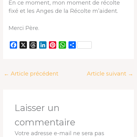
En ce moment, mon moment de récolte
fixé et les Anges de la Récolte m’aident.
Merci Père.
F
X
T
L
P
W
P
a
h
i
i
h
a
c
r
n
n
a
r
e
e
k
t
t
t
←
Article précédent
Article suivant
→
b
a
e
e
s
a
o
d
d
r
A
g
o
s
I
e
p
e
k
n
s
p
r
t
Laisser un
commentaire
Votre adresse e-mail ne sera pas