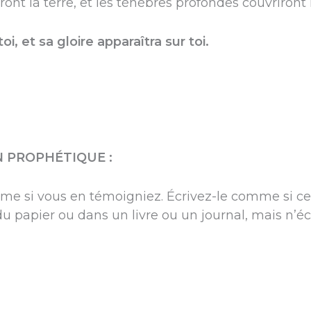
iront la terre, et les ténèbres profondes couvriront
oi, et sa gloire apparaîtra sur toi.
N PROPHÉTIQUE :
e si vous en témoigniez. Écrivez-le comme si cela
 du papier ou dans un livre ou un journal, mais n