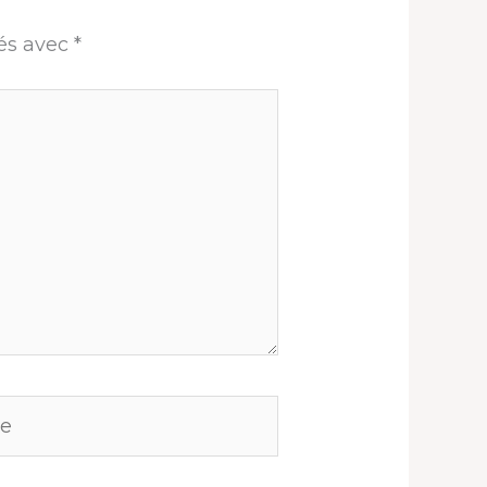
ués avec
*