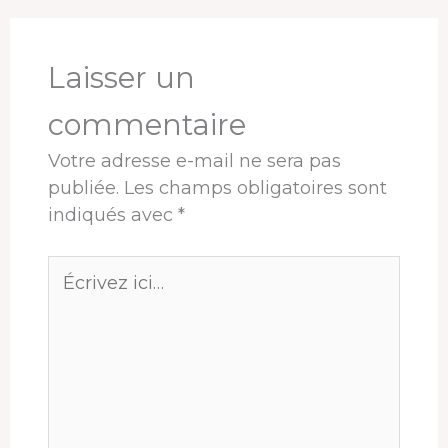
o
s
I
e
p
e
k
n
s
p
r
t
Laisser un
commentaire
Votre adresse e-mail ne sera pas
publiée.
Les champs obligatoires sont
indiqués avec
*
Écrivez
ici…