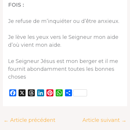
FOIS :
Je refuse de m’inquiéter ou d’être anxieux.
Je lève les yeux vers le Seigneur mon aide
d’où vient mon aide.
Le Seigneur Jésus est mon berger et il me
fournit abondamment toutes les bonnes
choses
F
X
T
L
P
W
P
a
h
i
i
h
a
c
r
n
n
a
r
e
e
k
t
t
t
←
Article précédent
Article suivant
→
b
a
e
e
s
a
o
d
d
r
A
g