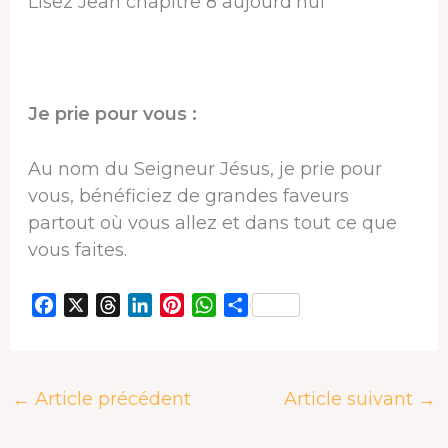
Lisez Jean chapitre 8 aujourd’hui
Je prie pour vous :
Au nom du Seigneur Jésus, je prie pour
vous, bénéficiez de grandes faveurs
partout où vous allez et dans tout ce que
vous faites.
F
X
T
L
P
W
P
a
h
i
i
h
a
c
r
n
n
a
r
e
e
k
t
t
t
←
Article précédent
Article suivant
→
b
a
e
e
s
a
o
d
d
r
A
g