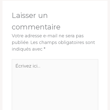
o
s
I
e
p
e
k
n
s
p
r
t
Laisser un
commentaire
Votre adresse e-mail ne sera pas
publiée.
Les champs obligatoires sont
indiqués avec
*
Écrivez
ici…