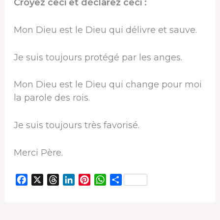
Croyez ceci et déclarez ceci :
Mon Dieu est le Dieu qui délivre et sauve.
Je suis toujours protégé par les anges.
Mon Dieu est le Dieu qui change pour moi
la parole des rois.
Je suis toujours très favorisé.
Merci Père.
F
X
T
L
P
W
P
a
h
i
i
h
a
c
r
n
n
a
r
e
e
k
t
t
t