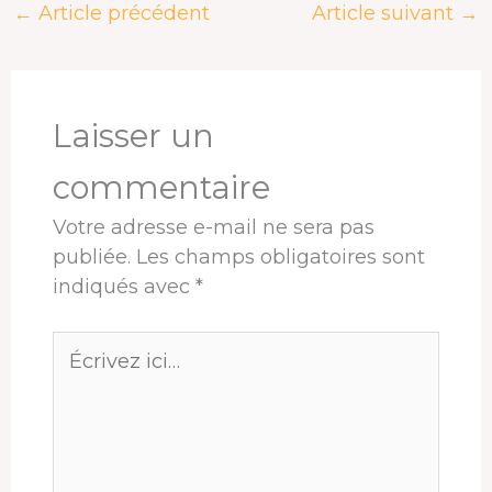
←
Article précédent
Article suivant
→
b
a
e
e
s
a
o
d
d
r
A
g
o
s
I
e
p
e
k
n
s
p
r
t
Laisser un
commentaire
Votre adresse e-mail ne sera pas
publiée.
Les champs obligatoires sont
indiqués avec
*
Écrivez
ici…