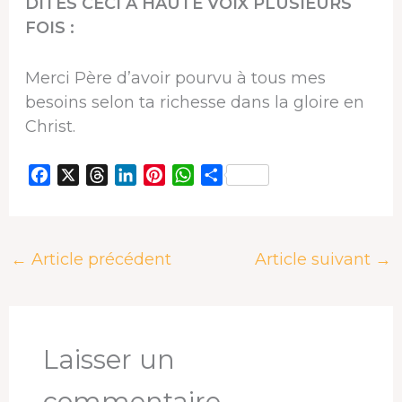
DITES CECI À HAUTE VOIX PLUSIEURS
FOIS :
Merci Père d’avoir pourvu à tous mes
besoins selon ta richesse dans la gloire en
Christ.
F
X
T
L
P
W
P
a
h
i
i
h
a
c
r
n
n
a
r
e
e
k
t
t
t
←
Article précédent
Article suivant
→
b
a
e
e
s
a
o
d
d
r
A
g
o
s
I
e
p
e
k
n
s
p
r
t
Laisser un
commentaire