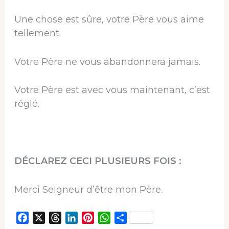
Une chose est sûre, votre Père vous aime
tellement.
Votre Père ne vous abandonnera jamais.
Votre Père est avec vous maintenant, c’est
réglé.
DÉCLAREZ CECI PLUSIEURS FOIS :
Merci Seigneur d’être mon Père.
F
X
T
L
P
W
P