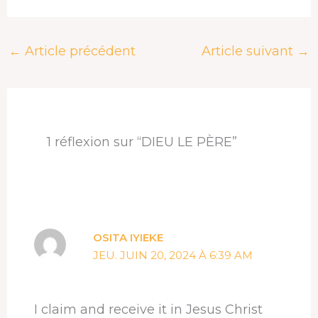
a
h
i
i
h
a
c
r
n
n
a
r
e
e
k
t
t
t
←
Article précédent
Article suivant
→
b
a
e
e
s
a
o
d
d
r
A
g
o
s
I
e
p
e
k
n
s
p
r
t
1 réflexion sur “DIEU LE PÈRE”
OSITA IYIEKE
JEU. JUIN 20, 2024 À 6:39 AM
I claim and receive it in Jesus Christ