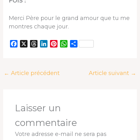
FOIS :
Merci Père pour le grand amour que tu me
montres chaque jour.
F
X
T
L
P
W
P
a
h
i
i
h
a
c
r
n
n
a
r
e
e
k
t
t
t
←
Article précédent
Article suivant
→
b
a
e
e
s
a
o
d
d
r
A
g
o
s
I
e
p
e
k
n
s
p
r
t
Laisser un
commentaire
Votre adresse e-mail ne sera pas