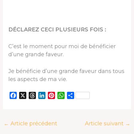
DÉCLAREZ CECI PLUSIEURS FOIS :
C’est le moment pour moi de bénéficier
d’une grande faveur.
Je bénéficie d’une grande faveur dans tous
les aspects de ma vie.
F
X
T
L
P
W
P
a
h
i
i
h
a
c
r
n
n
a
r
e
e
k
t
t
t
←
Article précédent
Article suivant
→
b
a
e
e
s
a
o
d
d
r
A
g