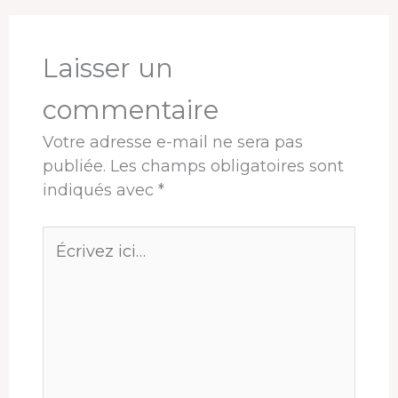
o
s
I
e
p
e
k
n
s
p
r
t
Laisser un
commentaire
Votre adresse e-mail ne sera pas
publiée.
Les champs obligatoires sont
indiqués avec
*
Écrivez
ici…