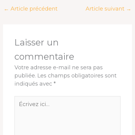
e
e
k
t
t
t
←
Article précédent
Article suivant
→
b
a
e
e
s
a
o
d
d
r
A
g
o
s
I
e
p
e
k
n
s
p
r
t
Laisser un
commentaire
Votre adresse e-mail ne sera pas
publiée.
Les champs obligatoires sont
indiqués avec
*
Écrivez
ici…