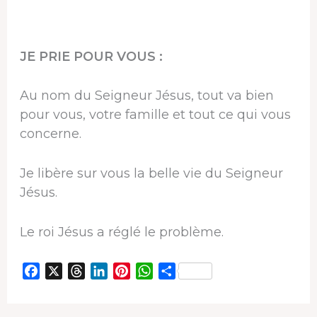
JE PRIE POUR VOUS :
Au nom du Seigneur Jésus, tout va bien
pour vous, votre famille et tout ce qui vous
concerne.
Je libère sur vous la belle vie du Seigneur
Jésus.
Le roi Jésus a réglé le problème.
F
X
T
L
P
W
P
a
h
i
i
h
a
c
r
n
n
a
r