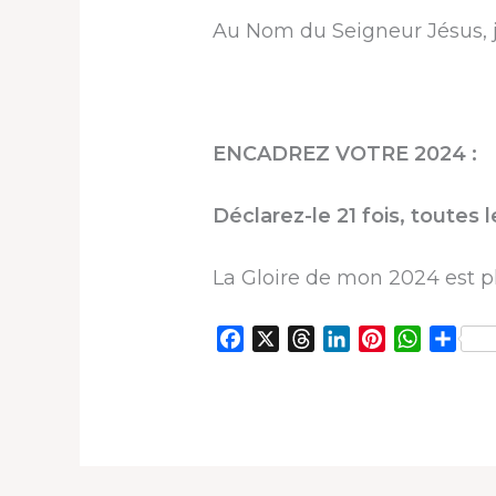
Au Nom du Seigneur Jésus, j
ENCADREZ VOTRE 2024 :
Déclarez-le 21 fois, toutes 
La Gloire de mon 2024 est p
F
X
T
L
P
W
P
a
h
i
i
h
a
c
r
n
n
a
r
e
e
k
t
t
t
b
a
e
e
s
a
o
d
d
r
A
g