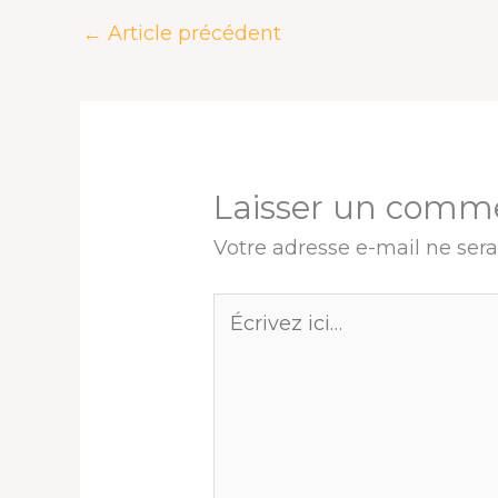
o
s
I
e
p
e
k
n
s
p
r
←
Article précédent
t
Laisser un comm
Votre adresse e-mail ne sera
Écrivez
ici…