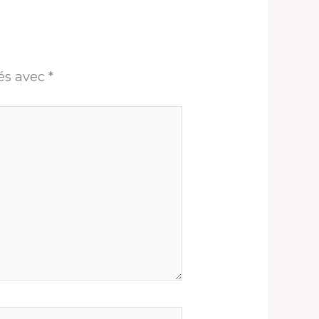
ués avec
*