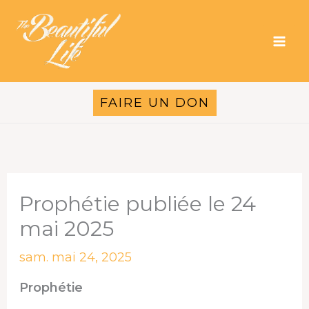
Aller
au
contenu
FAIRE UN DON
Prophétie publiée le 24
mai 2025
sam. mai 24, 2025
Prophétie