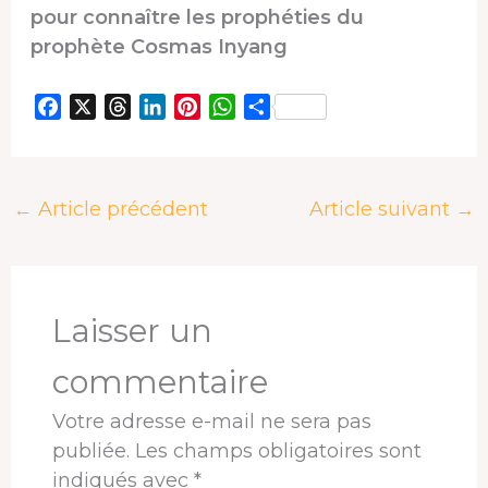
pour connaître les prophéties du
prophète Cosmas Inyang
F
X
T
L
P
W
P
a
h
i
i
h
a
c
r
n
n
a
r
e
e
k
t
t
t
←
Article précédent
Article suivant
→
b
a
e
e
s
a
o
d
d
r
A
g
o
s
I
e
p
e
k
n
s
p
r
t
Laisser un
commentaire
Votre adresse e-mail ne sera pas
publiée.
Les champs obligatoires sont
indiqués avec
*