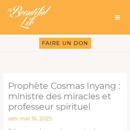
Aller
au
contenu
FAIRE UN DON
Prophète Cosmas Inyang :
ministre des miracles et
professeur spirituel
ven. mai 16, 2025