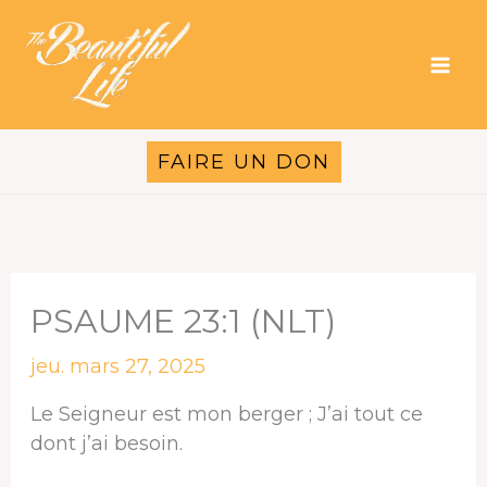
Aller
au
contenu
FAIRE UN DON
PSAUME 23:1 (NLT)
jeu. mars 27, 2025
Le Seigneur est mon berger ; J’ai tout ce
dont j’ai besoin.