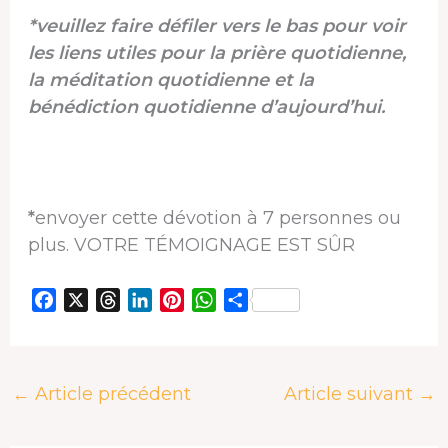
*veuillez faire défiler vers le bas pour voir
les liens utiles pour la prière quotidienne,
la méditation quotidienne et la
bénédiction quotidienne d’aujourd’hui.
*
envoyer cette dévotion à 7 personnes ou
plus. VOTRE TÉMOIGNAGE EST SÛR
F
X
T
L
P
W
P
a
h
i
i
h
a
c
r
n
n
a
r
e
e
k
t
t
t
←
Article précédent
Article suivant
→
b
a
e
e
s
a
o
d
d
r
A
g
o
s
I
e
p
e