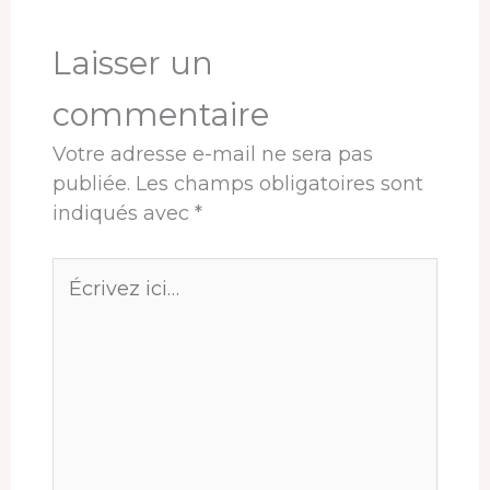
k
n
s
p
r
t
Laisser un
commentaire
Votre adresse e-mail ne sera pas
publiée.
Les champs obligatoires sont
indiqués avec
*
Écrivez
ici…