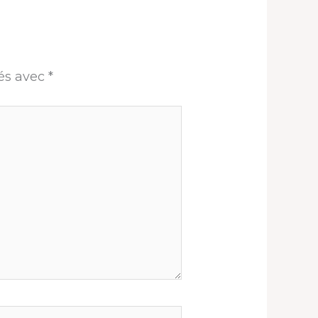
ués avec
*