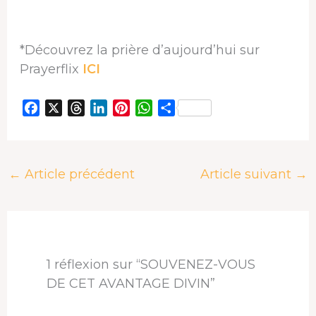
*Découvrez la prière d’aujourd’hui sur
Prayerflix
ICI
F
X
T
L
P
W
P
a
h
i
i
h
a
c
r
n
n
a
r
e
e
k
t
t
t
←
Article précédent
Article suivant
→
b
a
e
e
s
a
o
d
d
r
A
g
o
s
I
e
p
e
k
n
s
p
r
t
1 réflexion sur “SOUVENEZ-VOUS
DE CET AVANTAGE DIVIN”