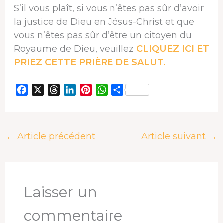
S’il vous plaît, si vous n’êtes pas sûr d’avoir
la justice de Dieu en Jésus-Christ et que
vous n’êtes pas sûr d’être un citoyen du
Royaume de Dieu, veuillez
CLIQUEZ ICI ET
PRIEZ CETTE PRIÈRE DE SALUT.
F
X
T
L
P
W
P
a
h
i
i
h
a
c
r
n
n
a
r
e
e
k
t
t
t
←
Article précédent
Article suivant
→
b
a
e
e
s
a
o
d
d
r
A
g
o
s
I
e
p
e
k
n
s
p
r
t
Laisser un
commentaire