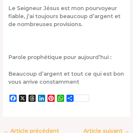
Le Seigneur Jésus est mon pourvoyeur
fiable, j’ai toujours beaucoup d’argent et
de nombreuses provisions.
Parole prophétique pour aujourd’hui :
Beaucoup d’argent et tout ce qui est bon
vous arrive constamment
F
X
T
L
P
W
P
a
h
i
i
h
a
c
r
n
n
a
r
e
e
k
t
t
t
b
a
e
e
s
a
←
Article précédent
Article suivant
→