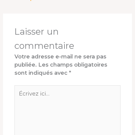
o
d
d
r
A
g
o
s
I
e
p
e
k
n
s
p
r
t
Laisser un
commentaire
Votre adresse e-mail ne sera pas
publiée.
Les champs obligatoires
sont indiqués avec
*
Écrivez
ici…