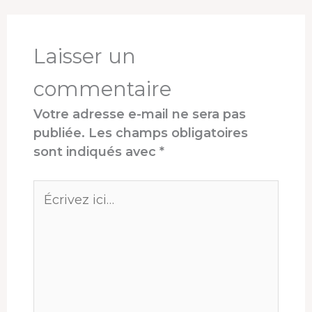
o
s
I
e
p
e
k
n
s
p
r
t
Laisser un
commentaire
Votre adresse e-mail ne sera pas
publiée.
Les champs obligatoires
sont indiqués avec
*
Écrivez
ici…