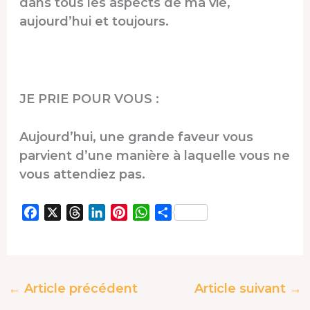
dans tous les aspects de ma vie,
aujourd’hui et toujours.
JE PRIE POUR VOUS :
Aujourd’hui, une grande faveur vous
parvient d’une manière à laquelle vous ne
vous attendiez pas.
F
X
T
L
P
W
P
a
h
i
i
h
a
c
r
n
n
a
r
e
e
k
t
t
t
b
a
e
e
s
a
←
Article précédent
Article suivant
→
o
d
d
r
A
g