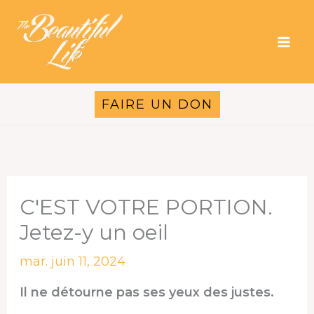
Aller
au
contenu
FAIRE UN DON
C'EST VOTRE PORTION.
Jetez-y un oeil
mar. juin 11, 2024
Il ne détourne pas ses yeux des justes.