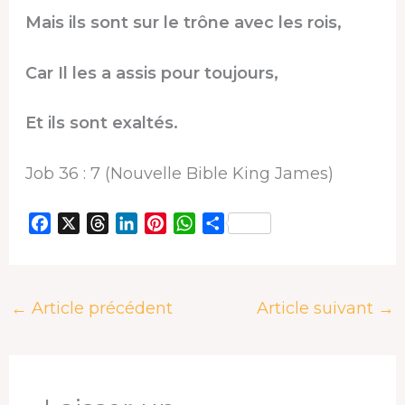
Mais ils sont sur le trône avec les rois,
Car Il les a assis pour toujours,
Et ils sont exaltés.
Job 36 : 7 (Nouvelle Bible King James)
F
X
T
L
P
W
P
a
h
i
i
h
a
c
r
n
n
a
r
e
e
k
t
t
t
←
Article précédent
Article suivant
→
b
a
e
e
s
a
o
d
d
r
A
g
o
s
I
e
p
e
k
n
s
p
r
t