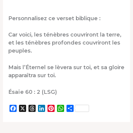
Personnalisez ce verset biblique :
Car voici, les ténèbres couvriront la terre,
et les ténèbres profondes couvriront les
peuples.
Mais l’Éternel se lèvera sur toi, et sa gloire
apparaîtra sur toi.
Ésaïe 60 : 2 (LSG)
F
X
T
L
P
W
P
a
h
i
i
h
a
c
r
n
n
a
r
e
e
k
t
t
t