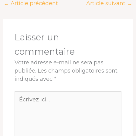
←
Article précédent
Article suivant
→
b
a
e
e
s
a
o
d
d
r
A
g
o
s
I
e
p
e
k
n
s
p
r
t
Laisser un
commentaire
Votre adresse e-mail ne sera pas
publiée.
Les champs obligatoires sont
indiqués avec
*
Écrivez
ici…