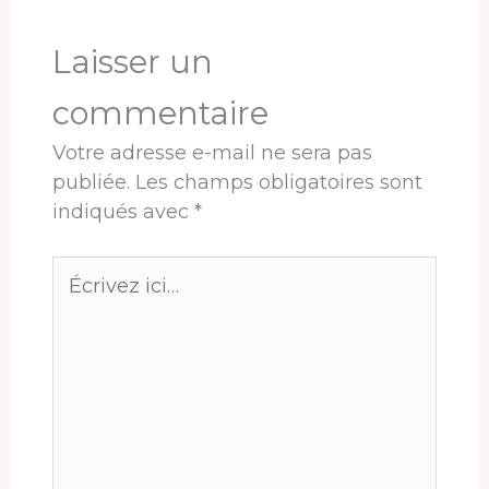
k
n
s
p
r
t
Laisser un
commentaire
Votre adresse e-mail ne sera pas
publiée.
Les champs obligatoires sont
indiqués avec
*
Écrivez
ici…