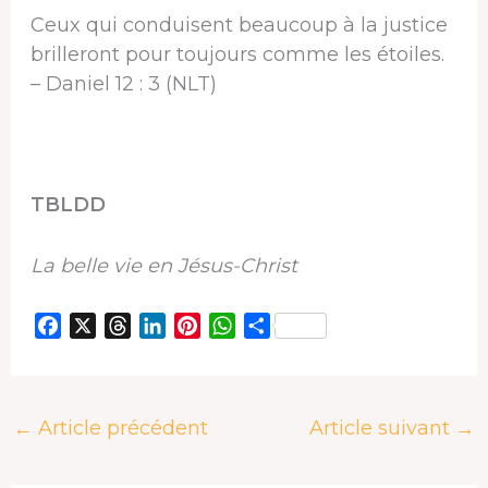
Ceux qui conduisent beaucoup à la justice
brilleront pour toujours comme les étoiles.
– Daniel 12 : 3 (NLT)
TBLDD
La belle vie en Jésus-Christ
F
X
T
L
P
W
P
a
h
i
i
h
a
c
r
n
n
a
r
e
e
k
t
t
t
←
Article précédent
Article suivant
→
b
a
e
e
s
a
o
d
d
r
A
g
o
s
I
e
p
e