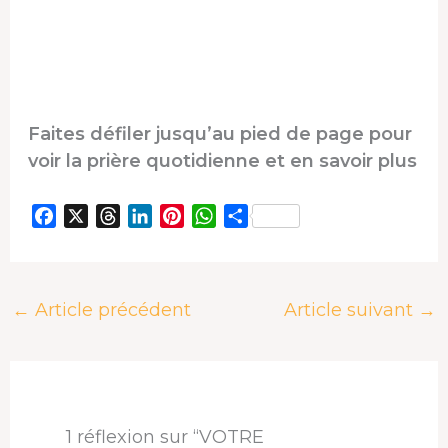
Faites défiler jusqu’au pied de page pour
voir la prière quotidienne et en savoir plus
F
X
T
L
P
W
P
a
h
i
i
h
a
c
r
n
n
a
r
e
e
k
t
t
t
←
Article précédent
Article suivant
→
b
a
e
e
s
a
o
d
d
r
A
g
o
s
I
e
p
e
k
n
s
p
r
t
1 réflexion sur “VOTRE