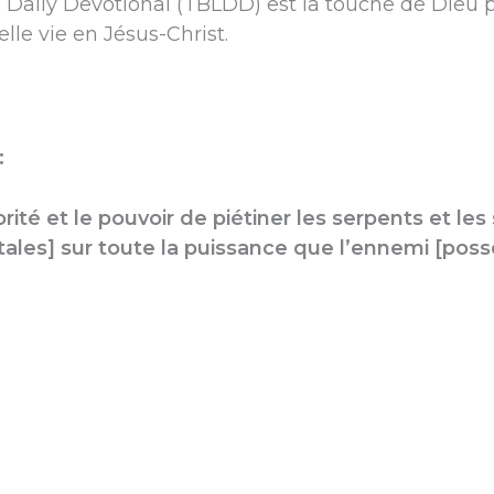
 Daily Devotional (TBLDD) est la touche de Dieu po
elle vie en Jésus-Christ.
:
orité et le pouvoir de piétiner les serpents et les 
les] sur toute la puissance que l’ennemi [possè