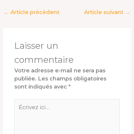
e
e
k
t
t
t
b
a
e
e
s
a
←
Article précédent
Article suivant
→
o
d
d
r
A
g
o
s
I
e
p
e
k
n
s
p
r
t
Laisser un
commentaire
Votre adresse e-mail ne sera pas
publiée.
Les champs obligatoires
sont indiqués avec
*
Écrivez
ici…