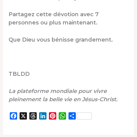
Partagez cette dévotion avec 7
personnes ou plus maintenant.
Que Dieu vous bénisse grandement.
TBLDD
La plateforme mondiale pour vivre
pleinement la belle vie en Jésus-Christ.
F
X
T
L
P
W
P
a
h
i
i
h
a
c
r
n
n
a
r