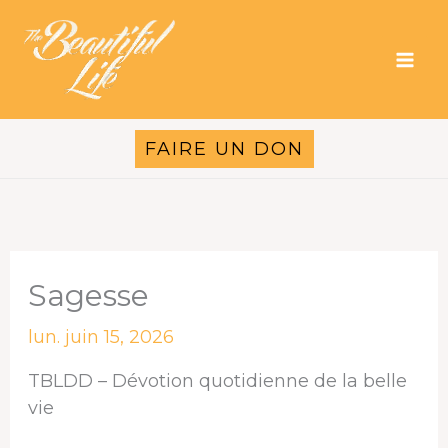
Aller
au
contenu
FAIRE UN DON
Sagesse
lun. juin 15, 2026
TBLDD – Dévotion quotidienne de la belle
vie